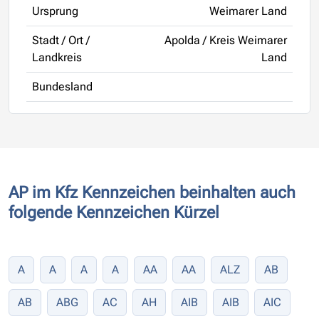
Ursprung
Weimarer Land
Stadt / Ort /
Apolda / Kreis Weimarer
Landkreis
Land
Bundesland
AP im Kfz Kennzeichen beinhalten auch
folgende Kennzeichen Kürzel
A
A
A
A
AA
AA
ALZ
AB
AB
ABG
AC
AH
AIB
AIB
AIC