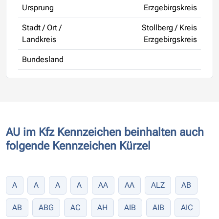
Ursprung
Erzgebirgskreis
Stadt / Ort /
Stollberg / Kreis
Landkreis
Erzgebirgskreis
Bundesland
AU im Kfz Kennzeichen beinhalten auch
folgende Kennzeichen Kürzel
A
A
A
A
AA
AA
ALZ
AB
AB
ABG
AC
AH
AIB
AIB
AIC