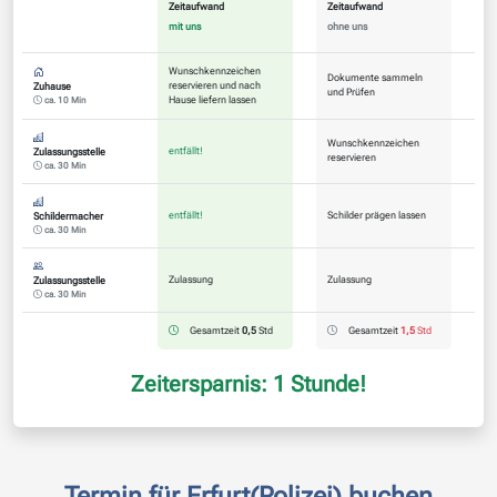
Zeitaufwand
Zeitaufwand
mit uns
ohne uns
Wunschkennzeichen
Dokumente sammeln
reservieren und nach
Zuhause
und Prüfen
Hause liefern lassen
ca. 10 Min
Wunschkennzeichen
entfällt!
Zulassungsstelle
reservieren
ca. 30 Min
entfällt!
Schilder prägen lassen
Schildermacher
ca. 30 Min
Zulassung
Zulassung
Zulassungsstelle
ca. 30 Min
Gesamtzeit
0,5
Std
Gesamtzeit
1,5
Std
Zeitersparnis: 1 Stunde!
Termin für Erfurt(Polizei) buchen