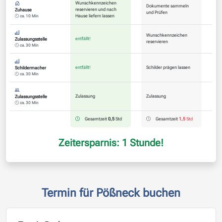
Wunschkennzeichen
Dokumente sammeln
reservieren und nach
Zuhause
und Prüfen
Hause liefern lassen
ca. 10 Min
Wunschkennzeichen
entfällt!
Zulassungsstelle
reservieren
ca. 30 Min
entfällt!
Schilder prägen lassen
Schildermacher
ca. 30 Min
Zulassung
Zulassung
Zulassungsstelle
ca. 30 Min
Gesamtzeit
0,5
Std
Gesamtzeit
1,5
Std
Zeitersparnis: 1 Stunde!
Termin für Pößneck buchen