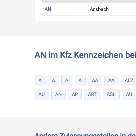
AN
Ansbach
AN im Kfz Kennzeichen be
A
A
A
A
AA
AA
ALZ
AU
AN
AP
ART
ASL
AU