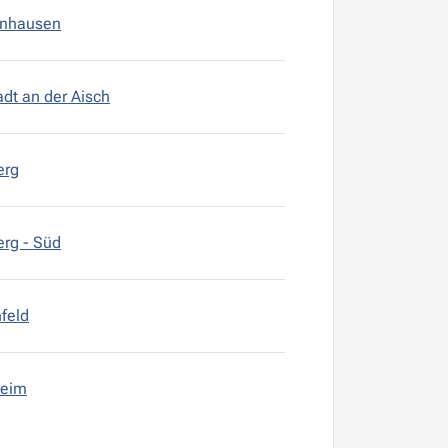
enhausen
dt an der Aisch
erg
rg - Süd
feld
heim