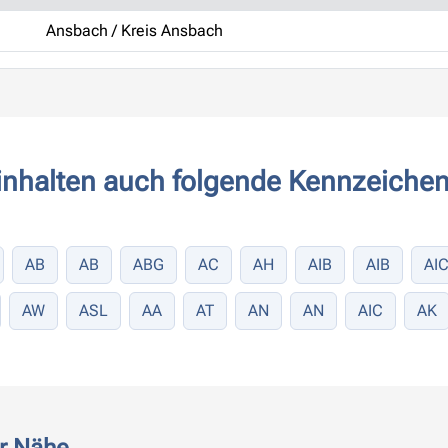
Ansbach / Kreis Ansbach
inhalten auch folgende Kennzeichen
AB
AB
ABG
AC
AH
AIB
AIB
AI
AW
ASL
AA
AT
AN
AN
AIC
AK