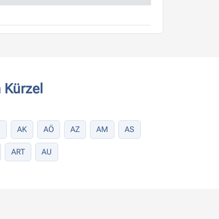
 Kürzel
C
AK
AÖ
AZ
AM
AS
ART
AU