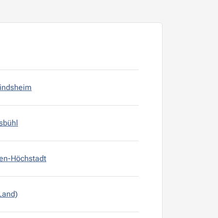
Windsheim
sbühl
gen-Höchstadt
(Land)