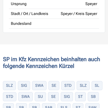
Ursprung
Speyer
Stadt / Ort / Landkreis
Speyer / Kreis Speyer
Bundesland
SP im Kfz Kennzeichen beinhalten auch
folgende Kennzeichen Kürzel
SLZ
SIG
SWA
SE
STD
SLZ
SL
STD
SWA
SU
SE
SIG
ST
SB
SB
SB
SB
SAB
SLS
SZ
SAW