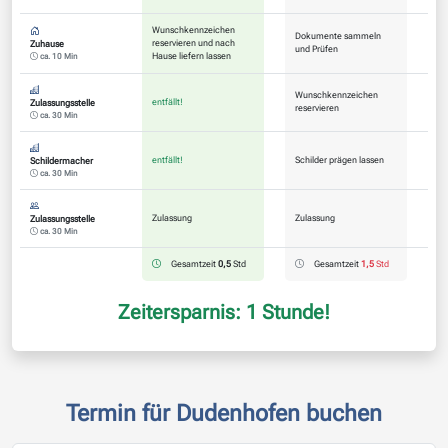
Wunschkennzeichen
Dokumente sammeln
reservieren und nach
Zuhause
und Prüfen
Hause liefern lassen
ca. 10 Min
Wunschkennzeichen
entfällt!
Zulassungsstelle
reservieren
ca. 30 Min
entfällt!
Schilder prägen lassen
Schildermacher
ca. 30 Min
Zulassung
Zulassung
Zulassungsstelle
ca. 30 Min
Gesamtzeit
0,5
Std
Gesamtzeit
1,5
Std
Zeitersparnis: 1 Stunde!
Termin für Dudenhofen buchen