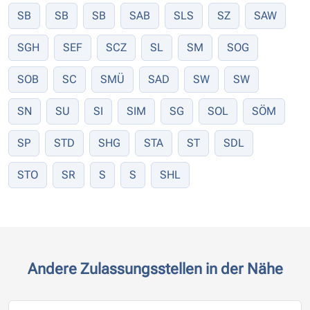
SB
SB
SB
SAB
SLS
SZ
SAW
SGH
SEF
SCZ
SL
SM
SOG
SOB
SC
SMÜ
SAD
SW
SW
SN
SU
SI
SIM
SG
SOL
SÖM
SP
STD
SHG
STA
ST
SDL
STO
SR
S
S
SHL
Andere Zulassungsstellen in der Nähe