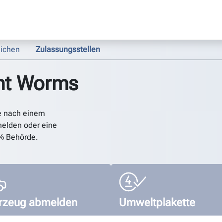
ichen
Zulassungsstellen
mt Worms
e nach einem
elden oder eine
% Behörde.
rzeug abmelden
Umweltplakette