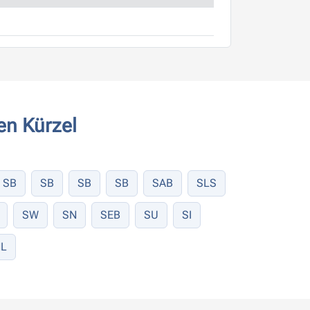
en Kürzel
SB
SB
SB
SB
SAB
SLS
SW
SN
SEB
SU
SI
L