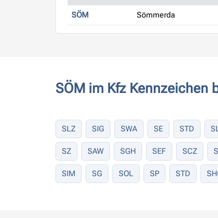
SÖM
Sömmerda
SÖM im Kfz Kennzeichen b
SLZ
SIG
SWA
SE
STD
S
SZ
SAW
SGH
SEF
SCZ
SIM
SG
SOL
SP
STD
SH