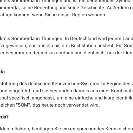
reis Sömmerda in Thüringen und ist ein bedeutendes Symbol fü
ömmerda, seine Bedeutung und seine Geschichte. Außerdem geb
fahren können, wenn Sie in dieser Region wohnen.
reis Sömmerda in Thüringen. In Deutschland wird jedem Landkr
 zugewiesen, das aus ein bis drei Buchstaben besteht. Für Sö
ner bestimmten Region zuzuordnen und dient nicht nur der Ident
da
führung des deutschen Kennzeichen-Systems zu Beginn des 20
nd eingeführt, und sie bestanden damals aus einer Kombinatio
l spezifisch angepasst, um eine einfache und klare Identifika
eichen "SÖM", das heute noch verwendet wird.
rda?
n möchten, benötigen Sie ein entsprechendes Kennzeichen. De