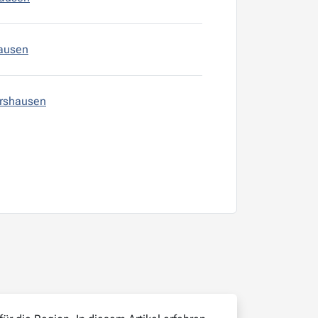
hausen
ershausen