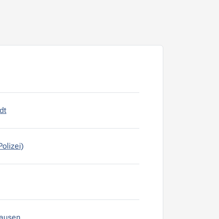
dt
olizei)
hausen