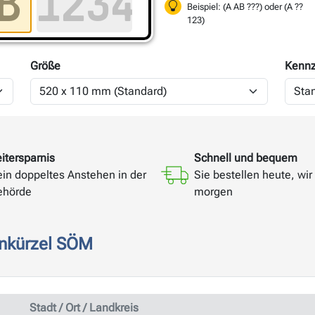
Beispiel: (A AB ???) oder (A ??
123)
Größe
Kennz
itersparnis
Schnell und bequem
ein doppeltes Anstehen in der
Sie bestellen heute, wir 
ehörde
morgen
enkürzel SÖM
Stadt / Ort / Landkreis