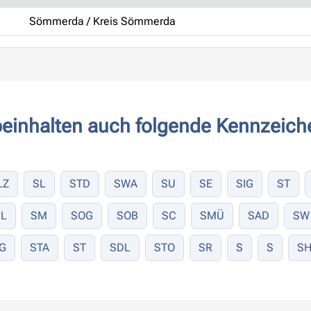
Sömmerda / Kreis Sömmerda
einhalten auch folgende Kennzeich
LZ
SL
STD
SWA
SU
SE
SIG
ST
SL
SM
SOG
SOB
SC
SMÜ
SAD
SW
G
STA
ST
SDL
STO
SR
S
S
SH