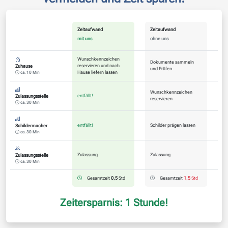
Zeitaufwand
Zeitaufwand
mit uns
ohne uns
Wunschkennzeichen
Dokumente sammeln
reservieren und nach
Zuhause
und Prüfen
Hause liefern lassen
ca. 10 Min
Wunschkennzeichen
entfällt!
Zulassungsstelle
reservieren
ca. 30 Min
entfällt!
Schilder prägen lassen
Schildermacher
ca. 30 Min
Zulassung
Zulassung
Zulassungsstelle
ca. 30 Min
Gesamtzeit
0,5
Std
Gesamtzeit
1,5
Std
Zeitersparnis: 1 Stunde!