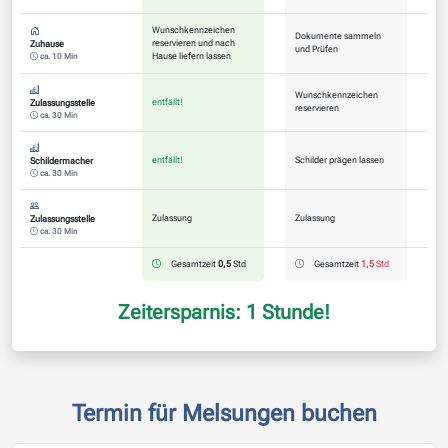
Wunschkennzeichen
Dokumente sammeln
reservieren und nach
Zuhause
und Prüfen
Hause liefern lassen
ca. 10 Min
Wunschkennzeichen
entfällt!
Zulassungsstelle
reservieren
ca. 30 Min
entfällt!
Schilder prägen lassen
Schildermacher
ca. 30 Min
Zulassung
Zulassung
Zulassungsstelle
ca. 30 Min
Gesamtzeit
0,5
Std
Gesamtzeit
1,5
Std
Zeitersparnis: 1 Stunde!
Termin für Melsungen buchen