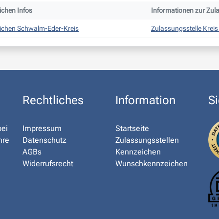
chen Infos
Informationen zur Zul
ichen Schwalm-Eder-Kreis
Zulassungsstelle Krei
Rechtliches
Information
Si
bei
Impressum
Startseite
hre
Datenschutz
Zulassungsstellen
AGBs
Kennzeichen
Widerrufsrecht
Wunschkennzeichen