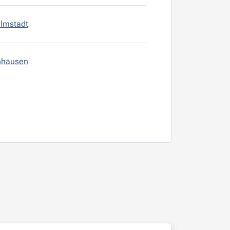
almstadt
enhausen