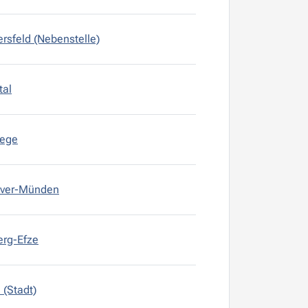
rsfeld (Nebenstelle)
tal
wege
ver-Münden
erg-Efze
 (Stadt)