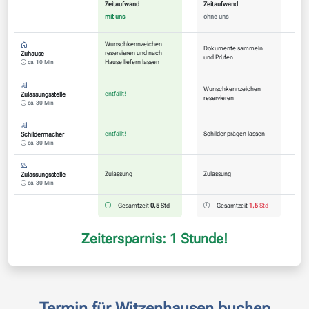
Zeitaufwand
Zeitaufwand
mit uns
ohne uns
Wunschkennzeichen
Dokumente sammeln
reservieren und nach
Zuhause
und Prüfen
Hause liefern lassen
ca. 10 Min
Wunschkennzeichen
entfällt!
Zulassungsstelle
reservieren
ca. 30 Min
entfällt!
Schilder prägen lassen
Schildermacher
ca. 30 Min
Zulassung
Zulassung
Zulassungsstelle
ca. 30 Min
Gesamtzeit
0,5
Std
Gesamtzeit
1,5
Std
Zeitersparnis: 1 Stunde!
Termin für Witzenhausen buchen