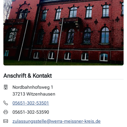
Anschrift & Kontakt
Nordbahnhofsweg 1
37213 Witzenhausen
05651-302-53501
05651-302-53590
zulassungsstelle@werra-meissner-kreis.de