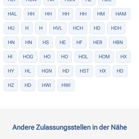
HAL
HH
HH
HH
HH
HM
HAM
HU
H
H
HVL
HCH
HD
HDH
HN
HN
HS
HE
HF
HER
HBN
HI
HOG
HO
HO
HOL
HOM
HX
HY
HL
HGN
HD
HST
HX
HD
HZ
HD
HWI
HWI
Andere Zulassungsstellen in der Nähe