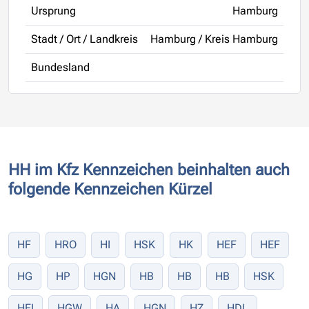
Ursprung
Hamburg
Stadt / Ort / Landkreis
Hamburg / Kreis Hamburg
Bundesland
HH im Kfz Kennzeichen beinhalten auch
folgende Kennzeichen Kürzel
HF
HRO
HI
HSK
HK
HEF
HEF
HG
HP
HGN
HB
HB
HB
HSK
HEI
HGW
HA
HGN
HZ
HDL