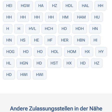
HEI
HGW
HA
HZ
HDL
HAL
HH
HH
HH
HH
HH
HM
HAM
HU
H
H
HVL
HCH
HD
HDH
HN
HN
HS
HE
HF
HER
HBN
HI
HOG
HO
HO
HOL
HOM
HX
HY
HL
HGN
HD
HST
HX
HD
HZ
HD
HWI
HWI
Andere Zulassungsstellen in der Nähe