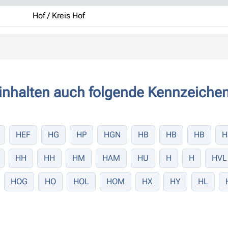
Hof / Kreis Hof
inhalten auch folgende Kennzeichen
HEF
HG
HP
HGN
HB
HB
HB
H
HH
HH
HM
HAM
HU
H
H
HVL
HOG
HO
HOL
HOM
HX
HY
HL