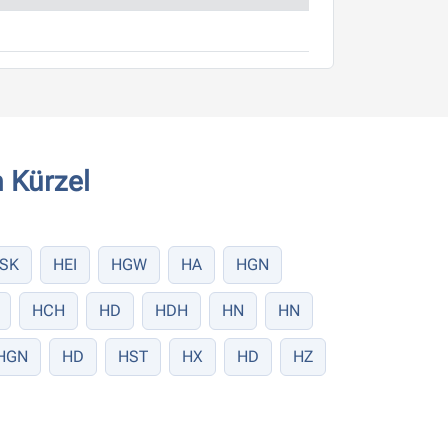
 Kürzel
SK
HEI
HGW
HA
HGN
HCH
HD
HDH
HN
HN
HGN
HD
HST
HX
HD
HZ