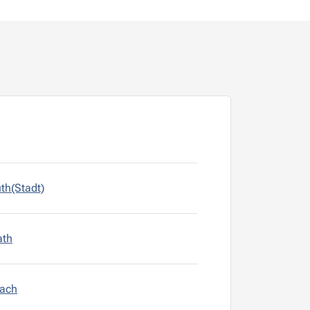
th(Stadt)
ath
bach