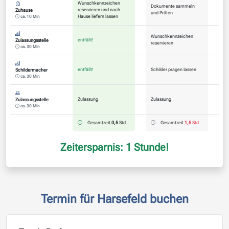
Wunschkennzeichen
Dokumente sammeln
reservieren und nach
Zuhause
und Prüfen
Hause liefern lassen
ca. 10 Min
Wunschkennzeichen
entfällt!
Zulassungsstelle
reservieren
ca. 30 Min
entfällt!
Schilder prägen lassen
Schildermacher
ca. 30 Min
Zulassung
Zulassung
Zulassungsstelle
ca. 30 Min
Gesamtzeit
0,5
Std
Gesamtzeit
1,5
Std
Zeitersparnis: 1 Stunde!
Termin für Harsefeld buchen