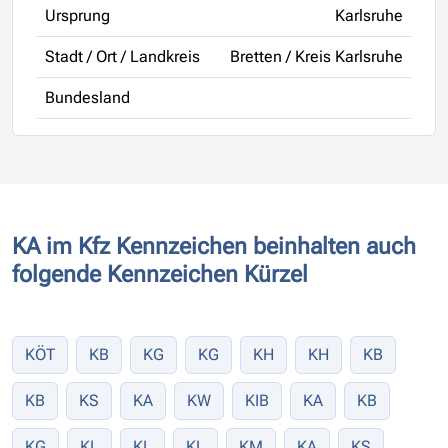
Ursprung
Karlsruhe
Stadt / Ort / Landkreis
Bretten / Kreis Karlsruhe
Bundesland
KA im Kfz Kennzeichen beinhalten auch
folgende Kennzeichen Kürzel
KÖT
KB
KG
KG
KH
KH
KB
KB
KS
KA
KW
KIB
KA
KB
KG
KL
KL
KL
KM
KA
KS