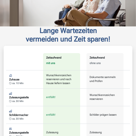
Lange Wartezeiten
vermeiden und Zeit sparen!
Zeitaufwand
Zeitaufwand
mit uns
ohne uns
Wunschkennzeichen
Dokumente sammeln
reservieren und nach
Zuhause
und Prüfen
Hause liefern lassen
ca. 10 Min
Wunschkennzeichen
entfällt!
Zulassungsstelle
reservieren
ca. 30 Min
entfällt!
Schilder prägen lassen
Schildermacher
ca. 30 Min
Zulassung
Zulassung
Zulassungsstelle