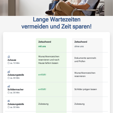
Lange Wartezeiten
vermeiden und Zeit sparen!
Zeitaufwand
Zeitaufwand
mit uns
ohne uns
Wunschkennzeichen
Dokumente sammeln
reservieren und nach
Zuhause
und Prüfen
Hause liefern lassen
ca. 10 Min
Wunschkennzeichen
entfällt!
Zulassungsstelle
reservieren
ca. 30 Min
entfällt!
Schilder prägen lassen
Schildermacher
ca. 30 Min
Zulassung
Zulassung
Zulassungsstelle
ca. 30 Min