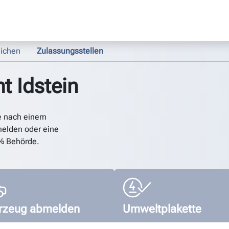
ichen
Zulassungsstellen
t Idstein
e nach einem
elden oder eine
% Behörde.
rzeug abmelden
Umweltplakette