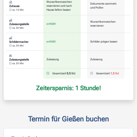
Wunschkennzeichen
Dokumente sammeln
reservieren und nach
Zuhause
und Prüfen
Hause liefern lassen
ca. 10 Min
Wunschkennzeichen
entfällt!
Zulassungsstelle
reservieren
ca. 30 Min
entfällt!
Schilder prägen lassen
Schildermacher
ca. 30 Min
Zulassung
Zulassung
Zulassungsstelle
ca. 30 Min
Gesamtzeit
0,5
Std
Gesamtzeit
1,5
Std
Zeitersparnis: 1 Stunde!
Termin für Gießen buchen