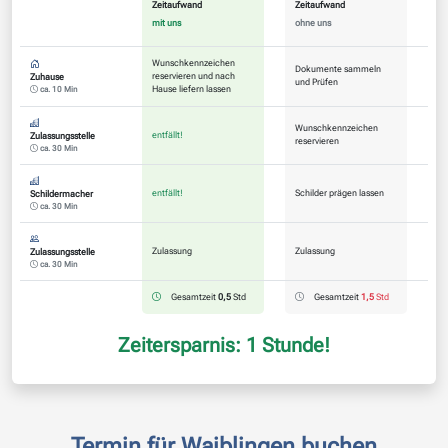
Zeitaufwand
Zeitaufwand
mit uns
ohne uns
Wunschkennzeichen
Dokumente sammeln
reservieren und nach
Zuhause
und Prüfen
Hause liefern lassen
ca. 10 Min
Wunschkennzeichen
entfällt!
Zulassungsstelle
reservieren
ca. 30 Min
entfällt!
Schilder prägen lassen
Schildermacher
ca. 30 Min
Zulassung
Zulassung
Zulassungsstelle
ca. 30 Min
Gesamtzeit
0,5
Std
Gesamtzeit
1,5
Std
Zeitersparnis: 1 Stunde!
Termin für Waiblingen buchen