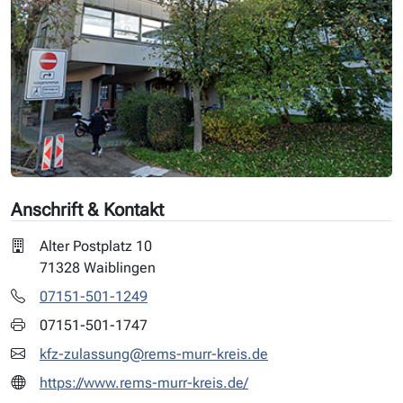
Anschrift & Kontakt
Alter Postplatz 10
71328 Waiblingen
07151-501-1249
07151-501-1747
kfz-zulassung@rems-murr-kreis.de
https://www.rems-murr-kreis.de/