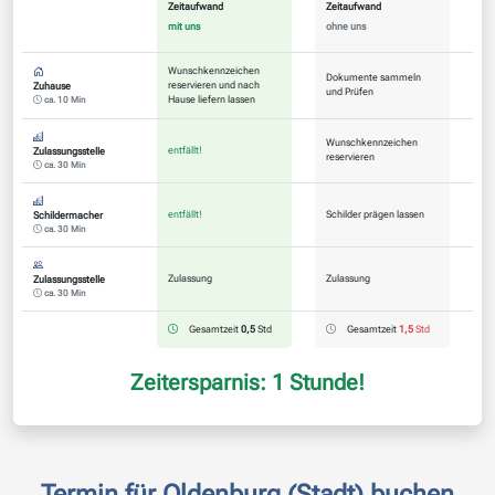
Zeitaufwand
Zeitaufwand
mit uns
ohne uns
Wunschkennzeichen
Dokumente sammeln
reservieren und nach
Zuhause
und Prüfen
Hause liefern lassen
ca. 10 Min
Wunschkennzeichen
entfällt!
Zulassungsstelle
reservieren
ca. 30 Min
entfällt!
Schilder prägen lassen
Schildermacher
ca. 30 Min
Zulassung
Zulassung
Zulassungsstelle
ca. 30 Min
Gesamtzeit
0,5
Std
Gesamtzeit
1,5
Std
Zeitersparnis: 1 Stunde!
Termin für Oldenburg (Stadt) buchen