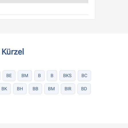
 Kürzel
BE
BM
B
B
BKS
BC
BK
BH
BB
BM
BIR
BD