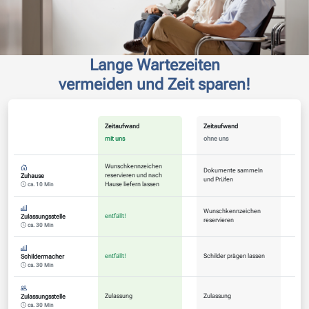
Lange Wartezeiten
vermeiden und Zeit sparen!
Zeitaufwand
Zeitaufwand
mit uns
ohne uns
Wunschkennzeichen
Dokumente sammeln
reservieren und nach
Zuhause
und Prüfen
Hause liefern lassen
ca. 10 Min
Wunschkennzeichen
entfällt!
Zulassungsstelle
reservieren
ca. 30 Min
entfällt!
Schilder prägen lassen
Schildermacher
ca. 30 Min
Zulassung
Zulassung
Zulassungsstelle
ca. 30 Min