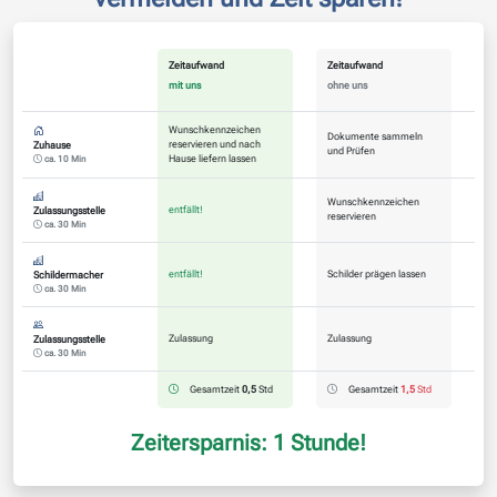
Zeitaufwand
Zeitaufwand
mit uns
ohne uns
Wunschkennzeichen
Dokumente sammeln
reservieren und nach
Zuhause
und Prüfen
Hause liefern lassen
ca. 10 Min
Wunschkennzeichen
entfällt!
Zulassungsstelle
reservieren
ca. 30 Min
entfällt!
Schilder prägen lassen
Schildermacher
ca. 30 Min
Zulassung
Zulassung
Zulassungsstelle
ca. 30 Min
Gesamtzeit
0,5
Std
Gesamtzeit
1,5
Std
Zeitersparnis: 1 Stunde!