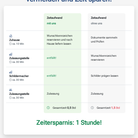
Zeitaufwand
Zeitaufwand
mit uns
ohne uns
Wunschkennzeichen
Dokumente sammeln
reservieren und nach
Zuhause
und Prüfen
Hause liefern lassen
ca. 10 Min
Wunschkennzeichen
entfällt!
Zulassungsstelle
reservieren
ca. 30 Min
entfällt!
Schilder prägen lassen
Schildermacher
ca. 30 Min
Zulassung
Zulassung
Zulassungsstelle
ca. 30 Min
Gesamtzeit
0,5
Std
Gesamtzeit
1,5
Std
Zeitersparnis: 1 Stunde!