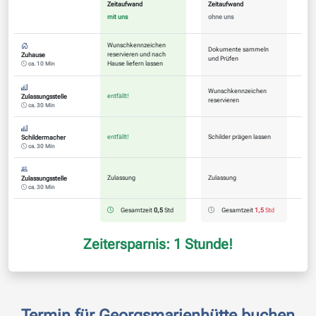
Zeitaufwand
Zeitaufwand
mit uns
ohne uns
Wunschkennzeichen
Dokumente sammeln
reservieren und nach
Zuhause
und Prüfen
Hause liefern lassen
ca. 10 Min
Wunschkennzeichen
entfällt!
Zulassungsstelle
reservieren
ca. 30 Min
entfällt!
Schilder prägen lassen
Schildermacher
ca. 30 Min
Zulassung
Zulassung
Zulassungsstelle
ca. 30 Min
Gesamtzeit
0,5
Std
Gesamtzeit
1,5
Std
Zeitersparnis: 1 Stunde!
Termin für Georgsmarienhütte buchen