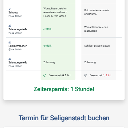
Wunschkennzeichen
Dokumente sammeln
reservieren und nach
Zuhause
und Prüfen
Hause liefern lassen
ca. 10 Min
Wunschkennzeichen
entfällt!
Zulassungsstelle
reservieren
ca. 30 Min
entfällt!
Schilder prägen lassen
Schildermacher
ca. 30 Min
Zulassung
Zulassung
Zulassungsstelle
ca. 30 Min
Gesamtzeit
0,5
Std
Gesamtzeit
1,5
Std
Zeitersparnis: 1 Stunde!
Termin für Seligenstadt buchen