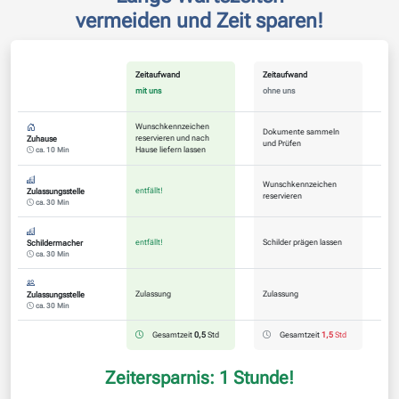
vermeiden und Zeit sparen!
Zeitaufwand
Zeitaufwand
mit uns
ohne uns
Wunschkennzeichen
Dokumente sammeln
reservieren und nach
Zuhause
und Prüfen
Hause liefern lassen
ca. 10 Min
Wunschkennzeichen
entfällt!
Zulassungsstelle
reservieren
ca. 30 Min
entfällt!
Schilder prägen lassen
Schildermacher
ca. 30 Min
Zulassung
Zulassung
Zulassungsstelle
ca. 30 Min
Gesamtzeit
0,5
Std
Gesamtzeit
1,5
Std
Zeitersparnis: 1 Stunde!