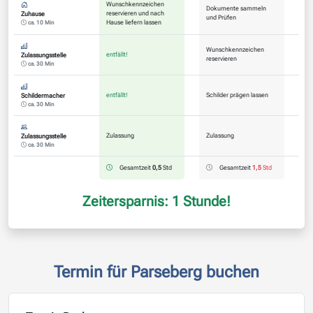
Wunschkennzeichen
Dokumente sammeln
reservieren und nach
Zuhause
und Prüfen
Hause liefern lassen
ca. 10 Min
Wunschkennzeichen
entfällt!
Zulassungsstelle
reservieren
ca. 30 Min
entfällt!
Schilder prägen lassen
Schildermacher
ca. 30 Min
Zulassung
Zulassung
Zulassungsstelle
ca. 30 Min
Gesamtzeit
0,5
Std
Gesamtzeit
1,5
Std
Zeitersparnis: 1 Stunde!
Termin für Parseberg buchen