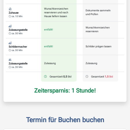
Wunschkennzeichen
Dokumente sammeln
reservieren und nach
Zuhause
und Prüfen
Hause liefern lassen
ca. 10 Min
Wunschkennzeichen
entfällt!
Zulassungsstelle
reservieren
ca. 30 Min
entfällt!
Schilder prägen lassen
Schildermacher
ca. 30 Min
Zulassung
Zulassung
Zulassungsstelle
ca. 30 Min
Gesamtzeit
0,5
Std
Gesamtzeit
1,5
Std
Zeitersparnis: 1 Stunde!
Termin für Buchen buchen