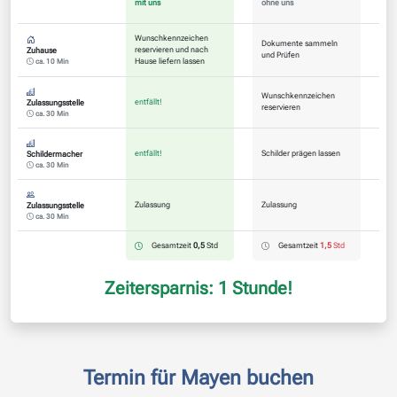
mit uns
ohne uns
Wunschkennzeichen
Dokumente sammeln
reservieren und nach
Zuhause
und Prüfen
Hause liefern lassen
ca. 10 Min
Wunschkennzeichen
entfällt!
Zulassungsstelle
reservieren
ca. 30 Min
entfällt!
Schilder prägen lassen
Schildermacher
ca. 30 Min
Zulassung
Zulassung
Zulassungsstelle
ca. 30 Min
Gesamtzeit
0,5
Std
Gesamtzeit
1,5
Std
Zeitersparnis: 1 Stunde!
Termin für Mayen buchen