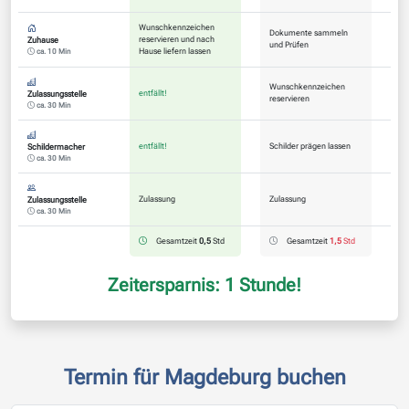
Wunschkennzeichen
Dokumente sammeln
reservieren und nach
Zuhause
und Prüfen
Hause liefern lassen
ca. 10 Min
Wunschkennzeichen
entfällt!
Zulassungsstelle
reservieren
ca. 30 Min
entfällt!
Schilder prägen lassen
Schildermacher
ca. 30 Min
Zulassung
Zulassung
Zulassungsstelle
ca. 30 Min
Gesamtzeit
0,5
Std
Gesamtzeit
1,5
Std
Zeitersparnis: 1 Stunde!
Termin für Magdeburg buchen