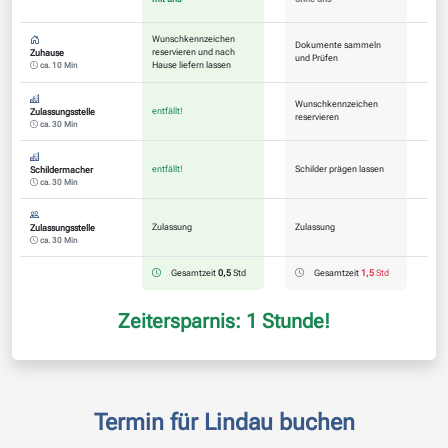
Wunschkennzeichen
Dokumente sammeln
reservieren und nach
Zuhause
und Prüfen
Hause liefern lassen
ca. 10 Min
Wunschkennzeichen
entfällt!
Zulassungsstelle
reservieren
ca. 30 Min
entfällt!
Schilder prägen lassen
Schildermacher
ca. 30 Min
Zulassung
Zulassung
Zulassungsstelle
ca. 30 Min
Gesamtzeit
0,5
Std
Gesamtzeit
1,5
Std
Zeitersparnis: 1 Stunde!
Termin für Lindau buchen