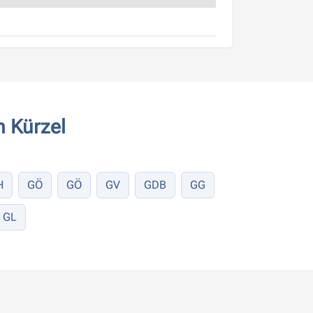
 Kürzel
H
GÖ
GÖ
GV
GDB
GG
GL