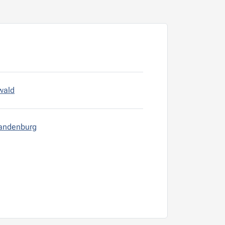
wald
randenburg