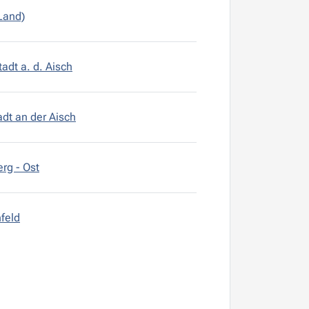
(Land)
adt a. d. Aisch
dt an der Aisch
rg - Ost
feld