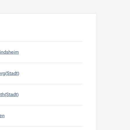
Windsheim
rg(Stadt)
th(Stadt)
gen