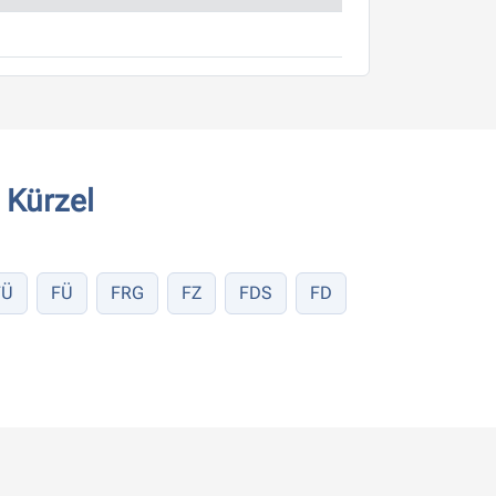
 Kürzel
FÜ
FÜ
FRG
FZ
FDS
FD