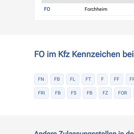
FO
Forchheim
FO im Kfz Kennzeichen bei
FN
FB
FL
FT
F
FF
F
FRI
FB
FS
FB
FZ
FOR